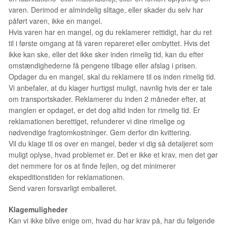
varen. Derimod er almindelig slitage, eller skader du selv har
påført varen, ikke en mangel.
Hvis varen har en mangel, og du reklamerer rettidigt, har du ret
til i første omgang at få varen repareret eller ombyttet. Hvis det
ikke kan ske, eller det ikke sker inden rimelig tid, kan du efter
omstændighederne få pengene tilbage eller afslag i prisen.
Opdager du en mangel, skal du reklamere til os inden rimelig tid.
Vi anbefaler, at du klager hurtigst muligt, navnlig hvis der er tale
om transportskader. Reklamerer du inden 2 måneder efter, at
manglen er opdaget, er det dog altid inden for rimelig tid. Er
reklamationen berettiget, refunderer vi dine rimelige og
nødvendige fragtomkostninger. Gem derfor din kvittering.
Vil du klage til os over en mangel, beder vi dig så detaljeret som
muligt oplyse, hvad problemet er. Det er ikke et krav, men det gør
det nemmere for os at finde fejlen, og det minimerer
ekspeditionstiden for reklamationen.
Send varen forsvarligt emballeret.
Klagemuligheder
Kan vi ikke blive enige om, hvad du har krav på, har du følgende