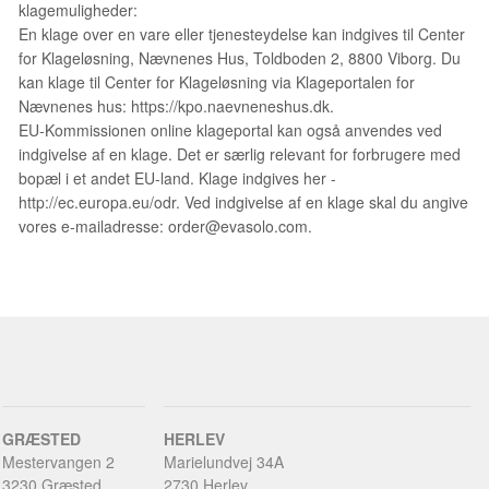
klagemuligheder:
En klage over en vare eller tjenesteydelse kan indgives til Center
for Klageløsning, Nævnenes Hus, Toldboden 2, 8800 Viborg. Du
kan klage til Center for Klageløsning via Klageportalen for
Nævnenes hus: https://kpo.naevneneshus.dk.
EU-Kommissionen online klageportal kan også anvendes ved
indgivelse af en klage. Det er særlig relevant for forbrugere med
bopæl i et andet EU-land. Klage indgives her -
http://ec.europa.eu/odr. Ved indgivelse af en klage skal du angive
vores e-mailadresse: order@evasolo.com.
GRÆSTED
HERLEV
Mestervangen 2
Marielundvej 34A
3230 Græsted
2730 Herlev