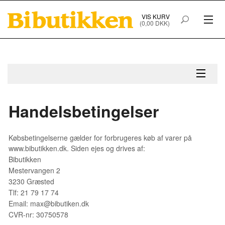
VIS KURV
(0,00 DKK)
PRODUKTER I WEBSHOPPEN
FORSIDE
HANDELSBETINGELSER
Handelsbetingelser
Købsbetingelserne gælder for forbrugeres køb af varer på
www.bibutikken.dk. Siden ejes og drives af:
Bibutikken
Mestervangen 2
3230 Græsted
Tlf: 21 79 17 74
Email: max@bibutiken.dk
CVR-nr: 30750578