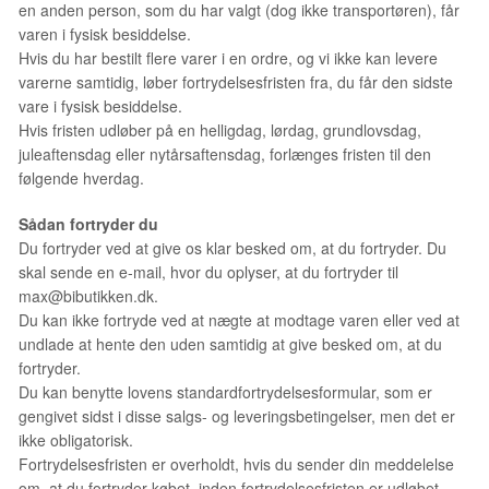
en anden person, som du har valgt (dog ikke transportøren), får
varen i fysisk besiddelse.
Hvis du har bestilt flere varer i en ordre, og vi ikke kan levere
varerne samtidig, løber fortrydelsesfristen fra, du får den sidste
vare i fysisk besiddelse.
Hvis fristen udløber på en helligdag, lørdag, grundlovsdag,
juleaftensdag eller nytårsaftensdag, forlænges fristen til den
følgende hverdag.
Sådan fortryder du
Du fortryder ved at give os klar besked om, at du fortryder. Du
skal sende en e-mail, hvor du oplyser, at du fortryder til
max@bibutikken.dk.
Du kan ikke fortryde ved at nægte at modtage varen eller ved at
undlade at hente den uden samtidig at give besked om, at du
fortryder.
Du kan benytte lovens standardfortrydelsesformular, som er
gengivet sidst i disse salgs- og leveringsbetingelser, men det er
ikke obligatorisk.
Fortrydelsesfristen er overholdt, hvis du sender din meddelelse
om, at du fortryder købet, inden fortrydelsesfristen er udløbet.