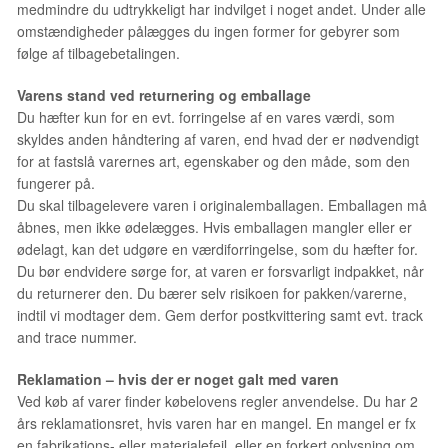
medmindre du udtrykkeligt har indvilget i noget andet. Under alle
omstændigheder pålægges du ingen former for gebyrer som
følge af tilbagebetalingen.
Varens stand ved returnering og emballage
Du hæfter kun for en evt. forringelse af en vares værdi, som
skyldes anden håndtering af varen, end hvad der er nødvendigt
for at fastslå varernes art, egenskaber og den måde, som den
fungerer på.
Du skal tilbagelevere varen i originalemballagen. Emballagen må
åbnes, men ikke ødelægges. Hvis emballagen mangler eller er
ødelagt, kan det udgøre en værdiforringelse, som du hæfter for.
Du bør endvidere sørge for, at varen er forsvarligt indpakket, når
du returnerer den. Du bærer selv risikoen for pakken/varerne,
indtil vi modtager dem. Gem derfor postkvittering samt evt. track
and trace nummer.
Reklamation – hvis der er noget galt med varen
Ved køb af varer finder købelovens regler anvendelse. Du har 2
års reklamationsret, hvis varen har en mangel. En mangel er fx
en fabrikations- eller materialefejl, eller en forkert oplysning om