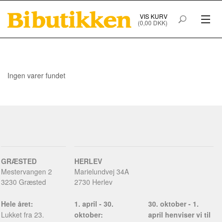
VIS KURV
(0,00 DKK)
PRODUKTER I WEBSHOPPEN
Ingen varer fundet
FORSIDE
HANDELSBETINGELSER
GRÆSTED
HERLEV
Mestervangen 2
Marielundvej 34A
3230 Græsted
2730 Herlev
Hele året:
1. april - 30.
30. oktober - 1.
Lukket fra 23.
oktober:
april henviser vi til