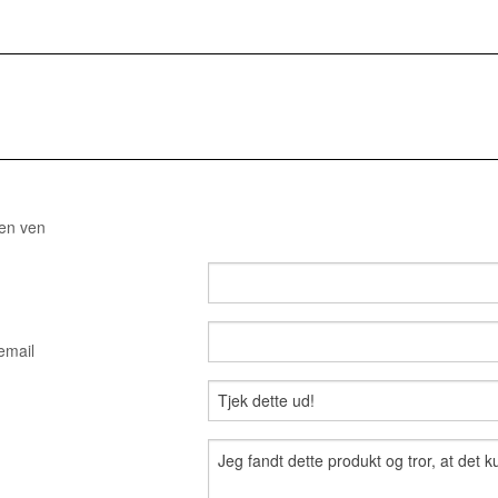
 en ven
email